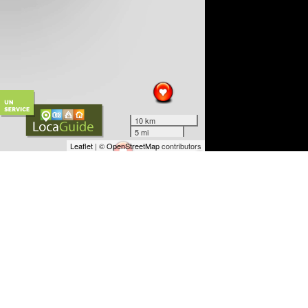
10 km
5 mi
Leaflet
| ©
OpenStreetMap
contributors